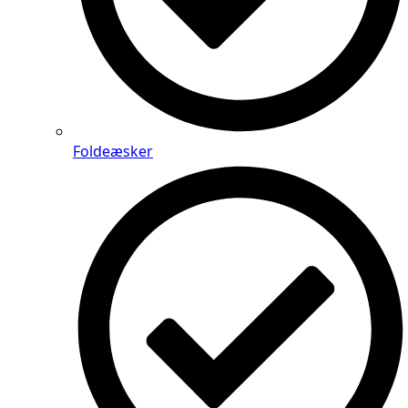
Foldeæsker