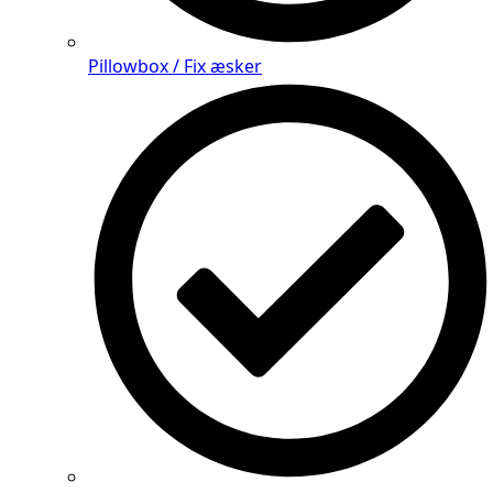
Pillowbox / Fix æsker