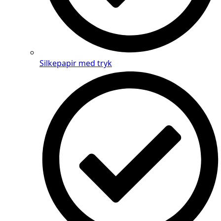
Silkepapir med tryk