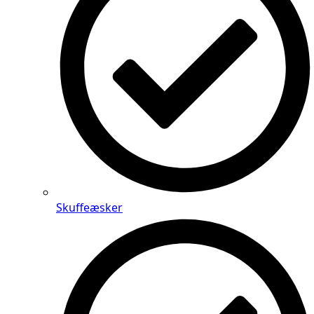
Skuffeæsker