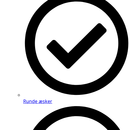
Runde æsker