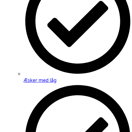
Æsker med låg