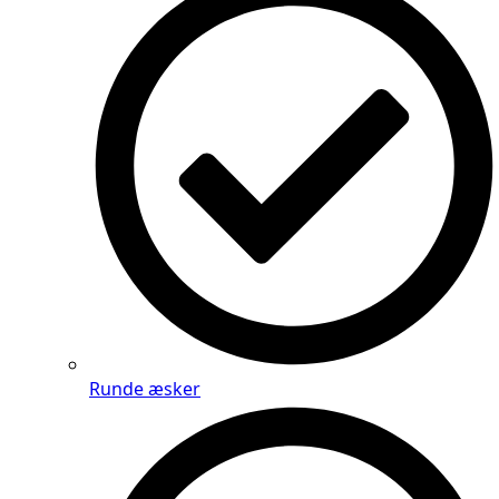
Runde æsker