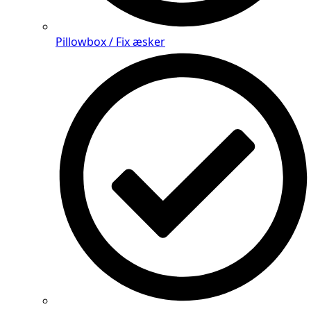
Pillowbox / Fix æsker