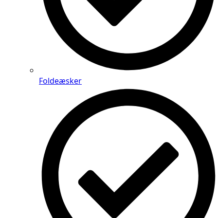
Foldeæsker