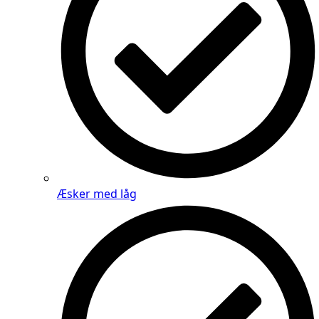
Æsker med låg