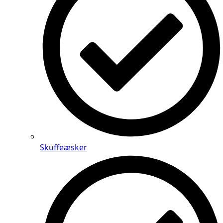
Skuffeæsker