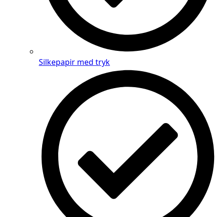
Silkepapir med tryk