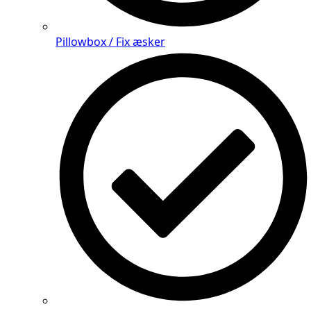
Pillowbox / Fix æsker