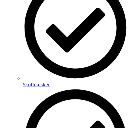
Skuffeæsker