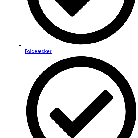
Foldeæsker