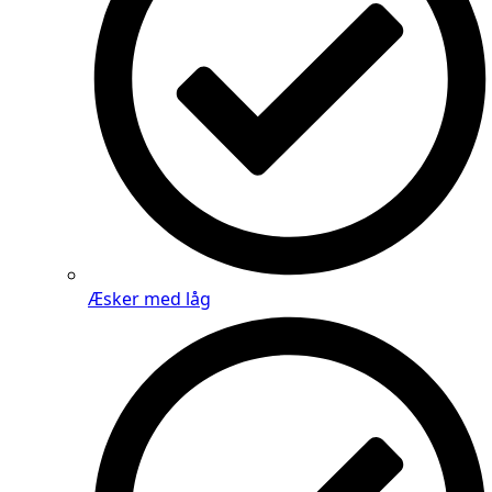
Æsker med låg