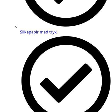
Silkepapir med tryk