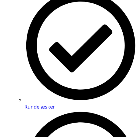
Runde æsker