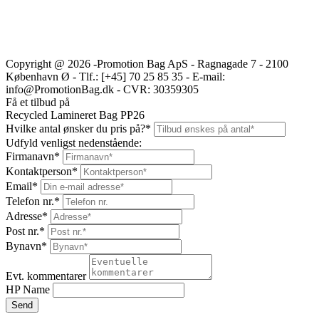
Copyright @ 2026 -Promotion Bag ApS - Ragnagade 7 - 2100
København Ø - Tlf.: [+45] 70 25 85 35 - E-mail:
info@PromotionBag.dk - CVR: 30359305
Få et tilbud på
Recycled Lamineret Bag PP26
Hvilke antal ønsker du pris på?
*
Udfyld venligst nedenstående:
Firmanavn
*
Kontaktperson
*
Email
*
Telefon nr.
*
Adresse
*
Post nr.
*
Bynavn
*
Evt. kommentarer
HP Name
Send