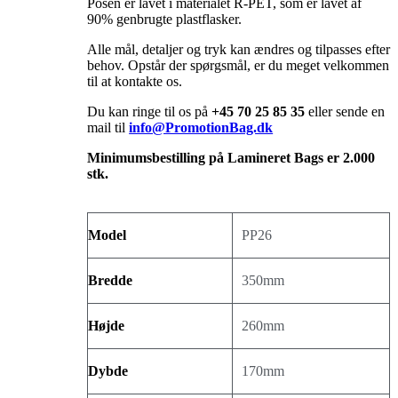
Posen er lavet i materialet R-PET, som er lavet af
90% genbrugte plastflasker.
Alle mål, detaljer og tryk kan ændres og tilpasses efter
behov. Opstår der spørgsmål, er du meget velkommen
til at kontakte os.
Du kan ringe til os på
+45 70 25 85 35
eller sende en
mail til
info@PromotionBag.dk
Minimumsbestilling på Lamineret Bags er 2.000
stk.
Model
PP26
Bredde
350mm
Højde
260mm
Dybde
170mm