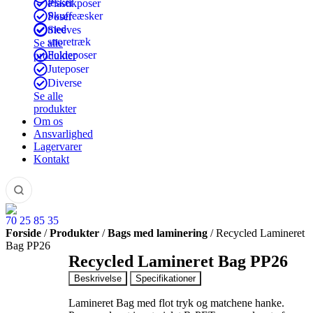
æsker
Plastikposer
Skuffeæsker
Poser
med
Sleeves
snoretræk
Se alle
Foldeposer
produkter
Juteposer
Diverse
Se alle
produkter
Om os
Ansvarlighed
Lagervarer
Kontakt
70 25 85 35
Forside
/
Produkter
/
Bags med laminering
/
Recycled Lamineret
Bag PP26
Recycled Lamineret Bag PP26
Beskrivelse
Specifikationer
Lamineret Bag med flot tryk og matchene hanke.