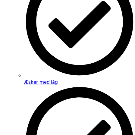
Æsker med låg