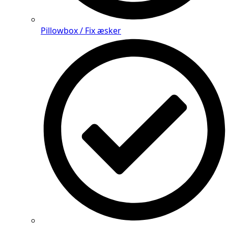
Pillowbox / Fix æsker