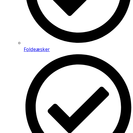
Foldeæsker