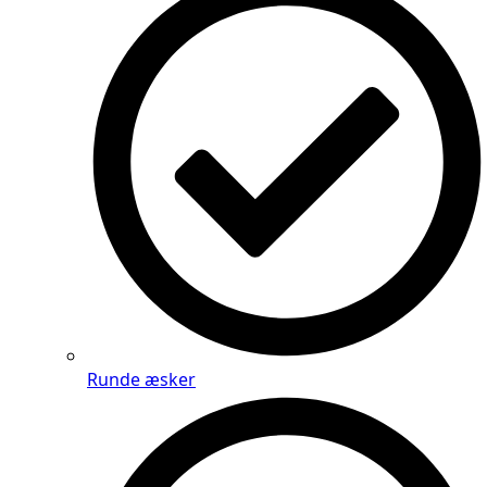
Runde æsker