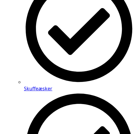
Skuffeæsker