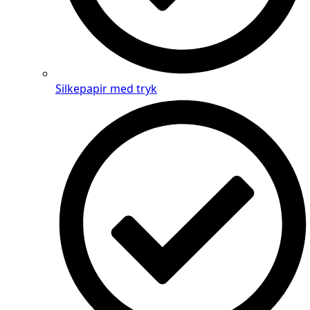
Silkepapir med tryk