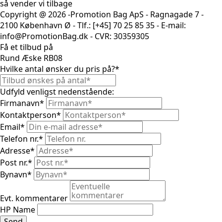
så vender vi tilbage
Copyright @ 2026 -Promotion Bag ApS - Ragnagade 7 -
2100 København Ø - Tlf.: [+45] 70 25 85 35 - E-mail:
info@PromotionBag.dk - CVR: 30359305
Få et tilbud på
Rund Æske RB08
Hvilke antal ønsker du pris på?
*
Udfyld venligst nedenstående:
Firmanavn
*
Kontaktperson
*
Email
*
Telefon nr.
*
Adresse
*
Post nr.
*
Bynavn
*
Evt. kommentarer
HP Name
Send