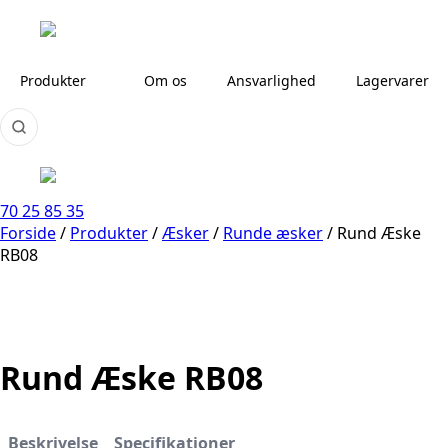
Produkter
Om os
Ansvarlighed
Lagervarer
70 25 85 35
Forside
/
Produkter
/
Æsker
/
Runde æsker
/
Rund Æske
RB08
Rund Æske RB08
Beskrivelse
Specifikationer