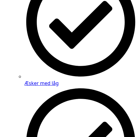
Æsker med låg