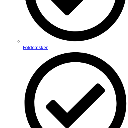
Foldeæsker