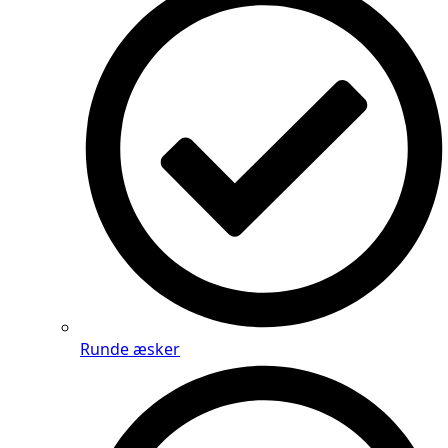
Runde æsker