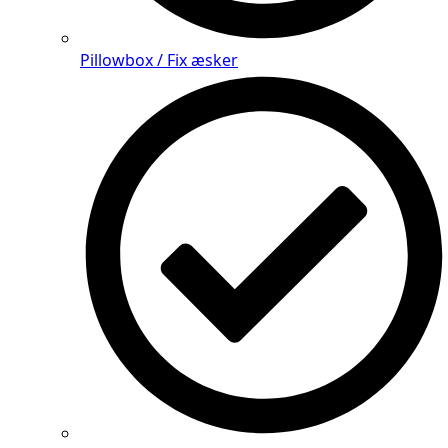
Pillowbox / Fix æsker