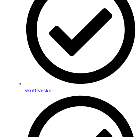
Skuffeæsker