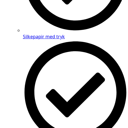
Silkepapir med tryk