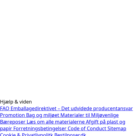
Hjælp & viden
FAQ
Emballagedirektivet – Det udvidede producentansvar
Promotion Bag og miljøet
Materialer til Miljøvenlige
Bæreposer
Læs om alle materialerne
Afgift på plast og
papir
Forretningsbetingelser
Code of Conduct
Sitemap
Cookie & Privatlivpolitk
Bestilposer.dk