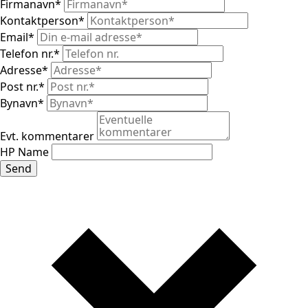
Firmanavn
*
Kontaktperson
*
Email
*
Telefon nr.
*
Adresse
*
Post nr.
*
Bynavn
*
Evt. kommentarer
HP Name
Send