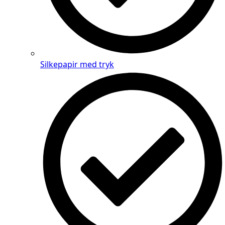
Silkepapir med tryk