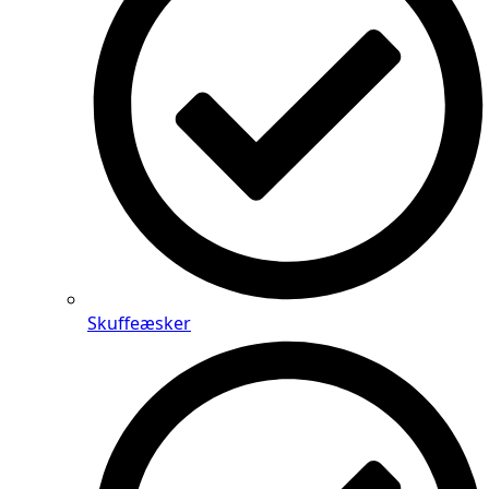
Skuffeæsker