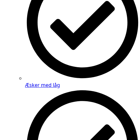
Æsker med låg