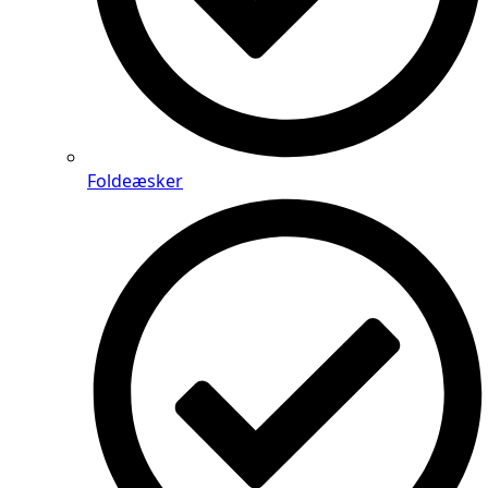
Foldeæsker