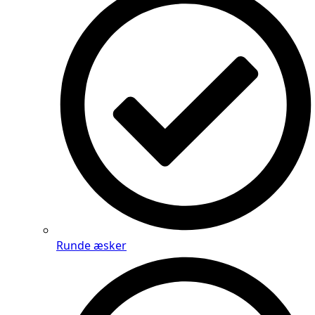
Runde æsker