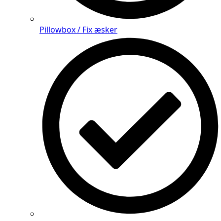
Pillowbox / Fix æsker