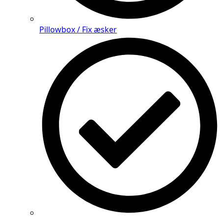
Pillowbox / Fix æsker