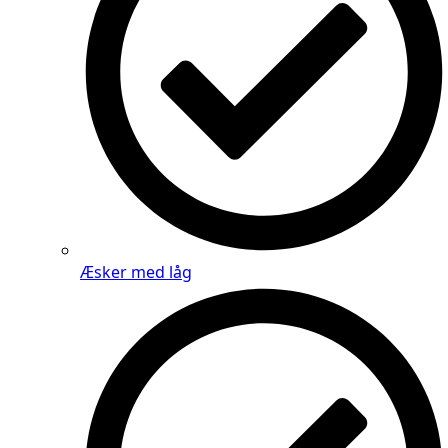
Æsker med låg