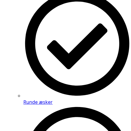
Runde æsker