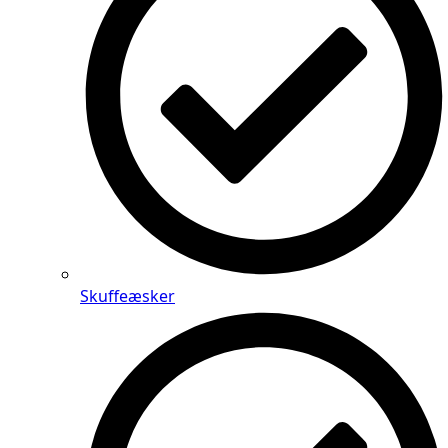
Skuffeæsker