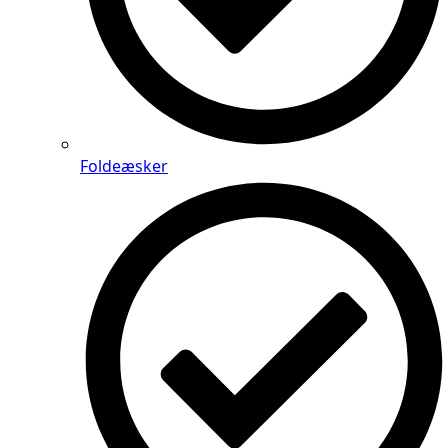
Foldeæsker