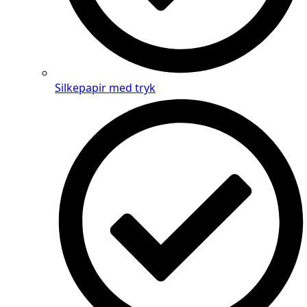
Silkepapir med tryk