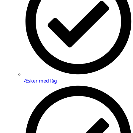
Æsker med låg