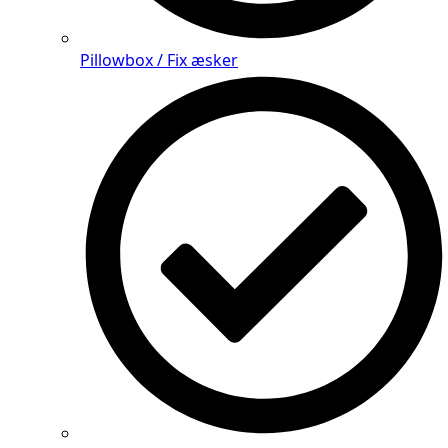
Pillowbox / Fix æsker