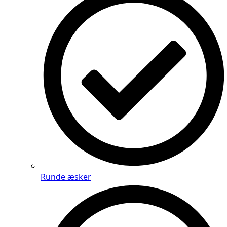
Runde æsker