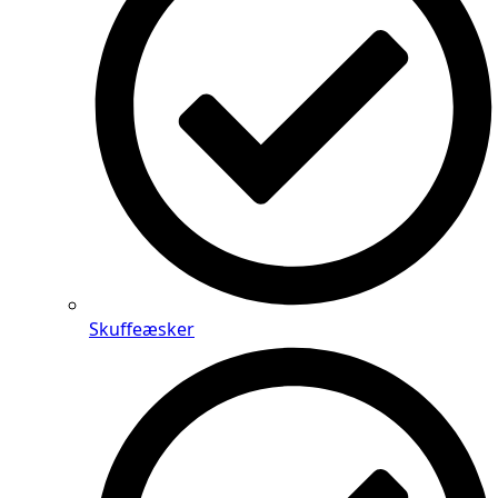
Skuffeæsker