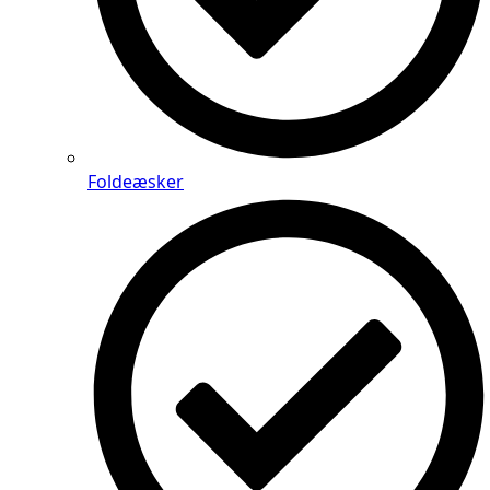
Foldeæsker