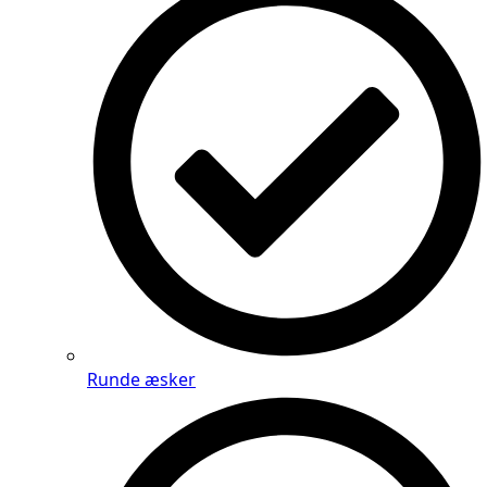
Runde æsker