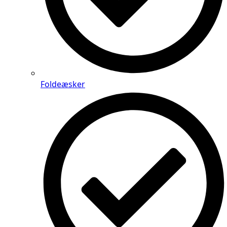
Foldeæsker