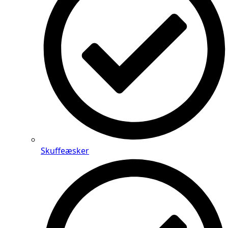
Skuffeæsker