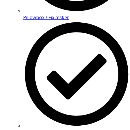
Pillowbox / Fix æsker