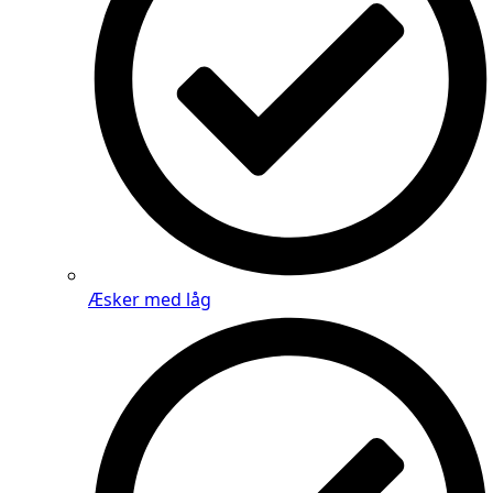
Æsker med låg