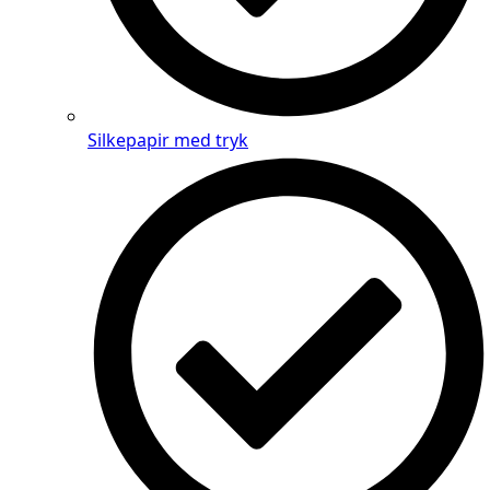
Silkepapir med tryk