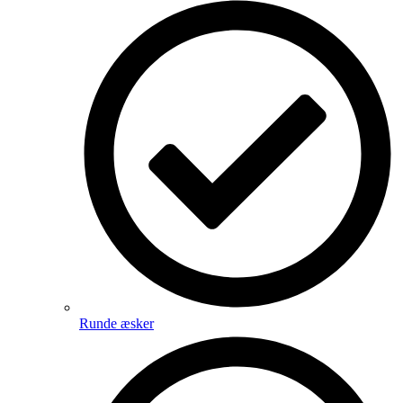
Runde æsker