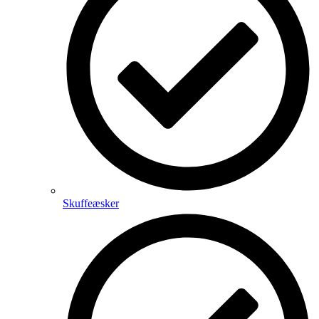
Skuffeæsker