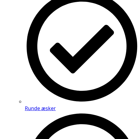
Runde æsker