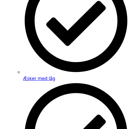
Æsker med låg