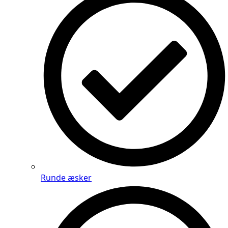
Runde æsker