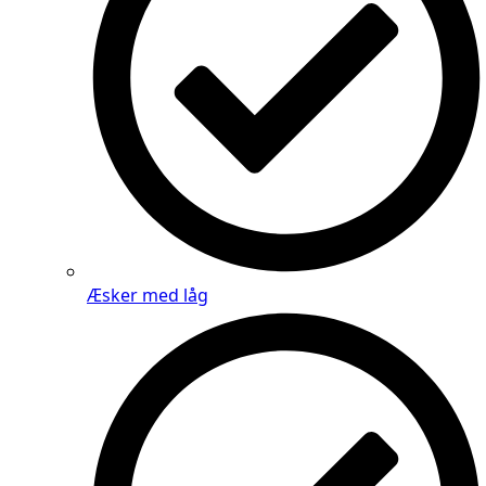
Æsker med låg