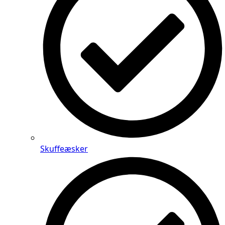
Skuffeæsker