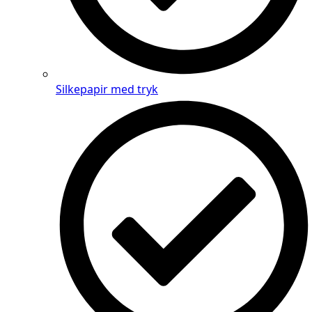
Silkepapir med tryk