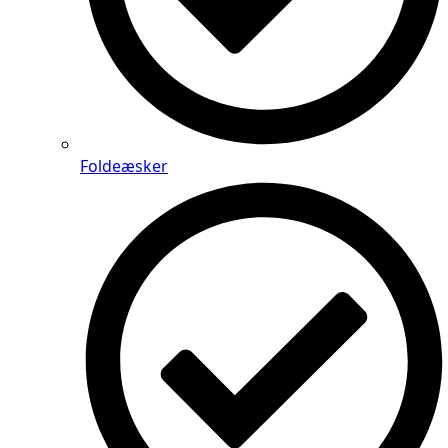
Foldeæsker