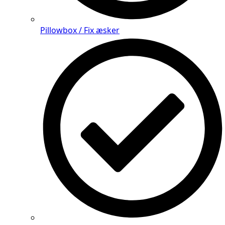
Pillowbox / Fix æsker