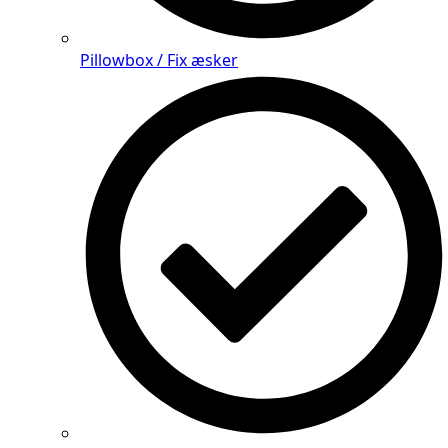
Pillowbox / Fix æsker