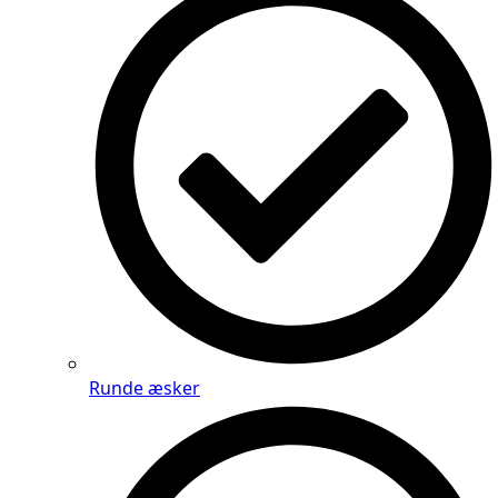
Runde æsker