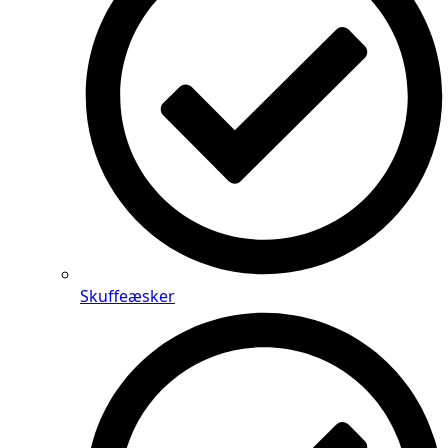
Skuffeæsker