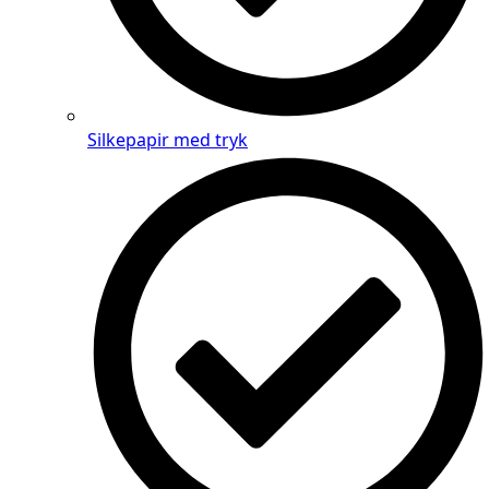
Silkepapir med tryk