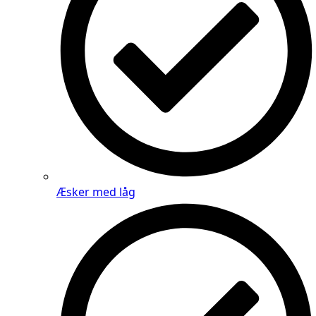
Æsker med låg