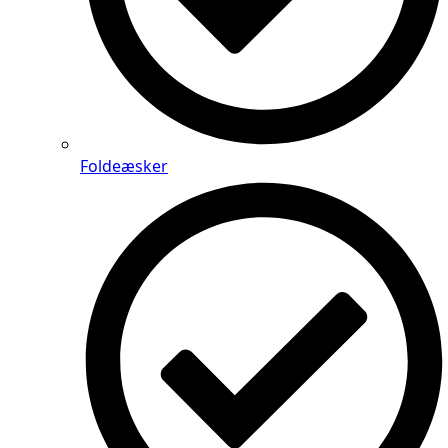
Foldeæsker