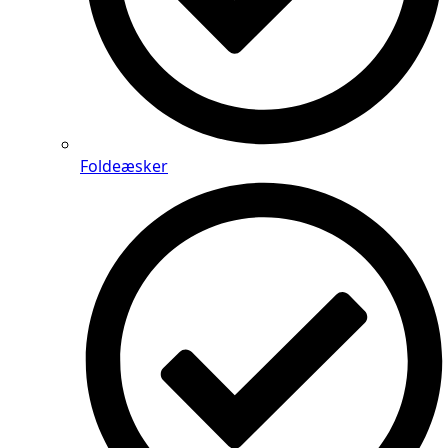
Foldeæsker