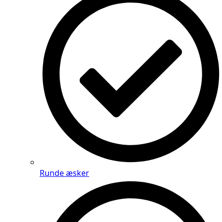
Runde æsker