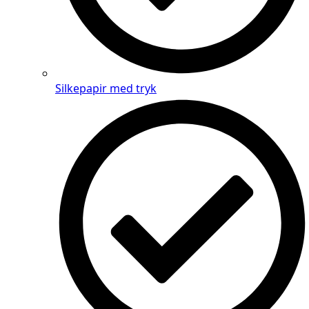
Silkepapir med tryk