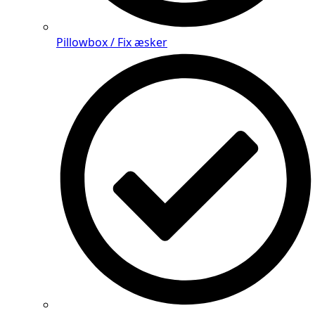
Pillowbox / Fix æsker