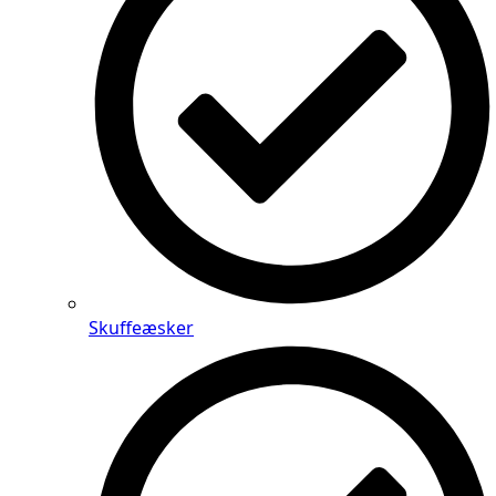
Skuffeæsker