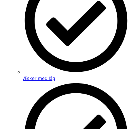
Æsker med låg