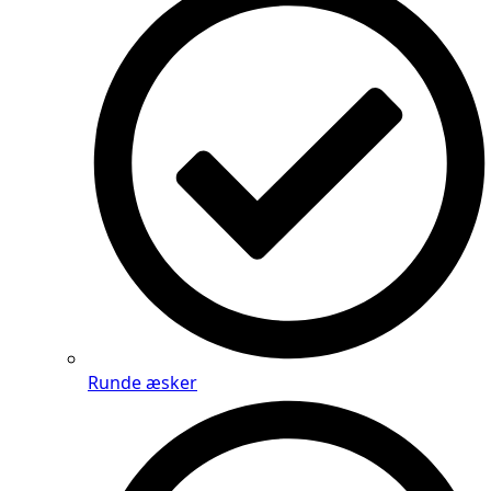
Runde æsker