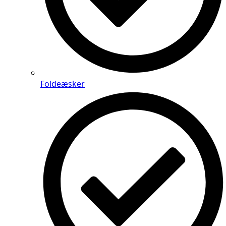
Foldeæsker