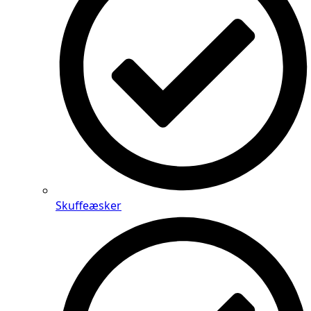
Skuffeæsker