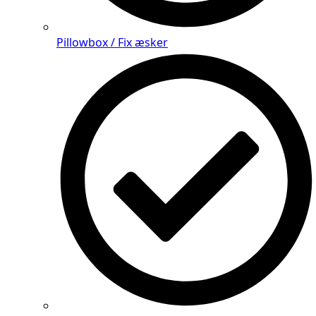
Pillowbox / Fix æsker