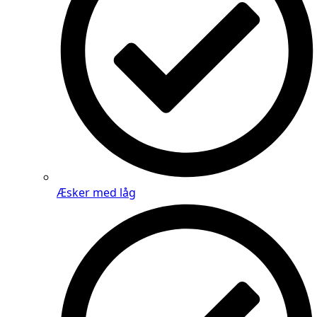
Æsker med låg