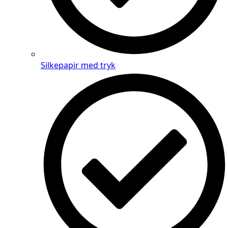
Silkepapir med tryk