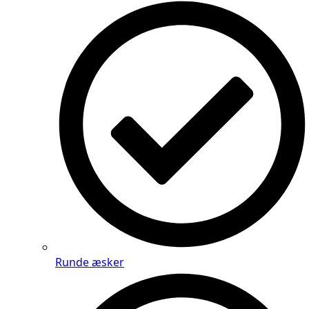
Runde æsker