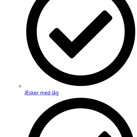
Æsker med låg