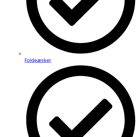
Foldeæsker