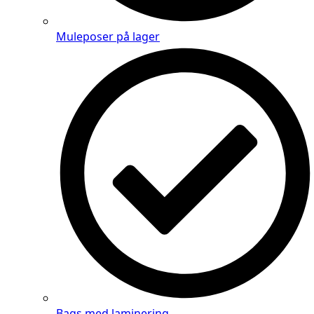
Muleposer på lager
Bags med laminering