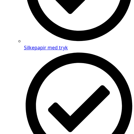
Silkepapir med tryk