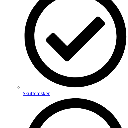
Skuffeæsker