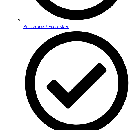
Pillowbox / Fix æsker